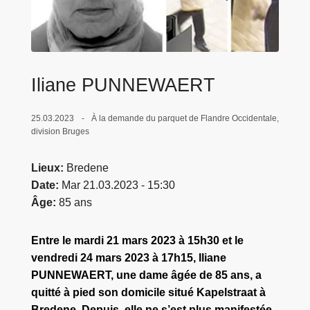
c
i
p
a
l
Iliane PUNNEWAERT
25.03.2023
À la demande du parquet de Flandre Occidentale,
division Bruges
Lieux
Bredene
Date
Mar 21.03.2023 - 15:30
Âge
85 ans
Entre le mardi 21 mars 2023 à 15h30 et le
vendredi 24 mars 2023 à 17h15, Iliane
PUNNEWAERT, une dame âgée de 85 ans, a
quitté à pied son domicile situé Kapelstraat à
Bredene. Depuis, elle ne s’est plus manifestée.