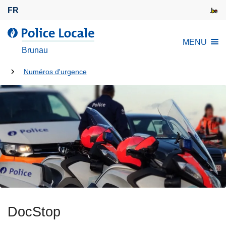
A
FR
l
l
l
MENU
e
a
Brunau
r
P
a
Tu
o
Numéros d'urgence
u
l
es
c
i
là:
o
c
n
e
t
L
e
o
n
c
u
a
p
l
r
e
i
DocStop
n