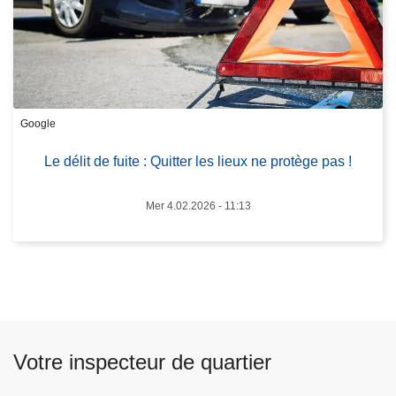
o
è
s
g
L
e
e
d
d
e
Google
é
p
l
o
Le délit de fuite : Quitter les lieux ne protège pas !
i
l
t
i
Mer 4.02.2026 - 11:13
d
c
e
e
f
d
u
u
i
0
t
9
e
/
Votre inspecteur de quartier
:
0
Q
7