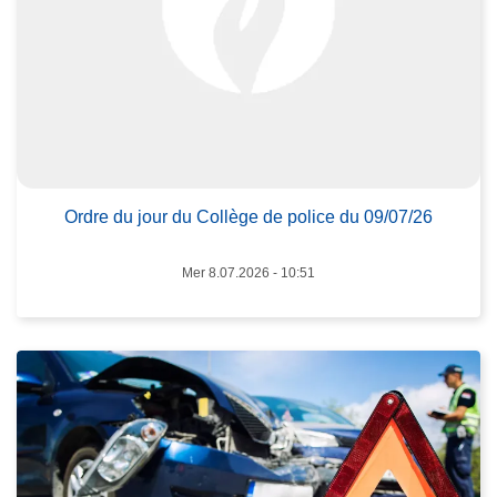
s
O
r
d
L
r
ir
e
e
d
l
u
Ordre du jour du Collège de police du 09/07/26
a
j
s
o
Mer 8.07.2026 - 10:51
u
u
it
r
e
d
à
u
p
C
r
o
o
l
p
l