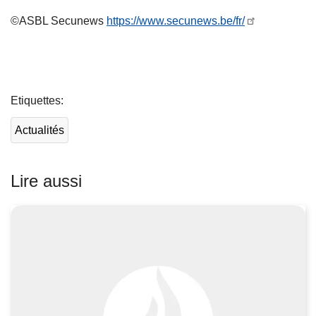
©ASBL Secunews
https://www.secunews.be/fr/
L
ir
Etiquettes
e
l
Actualités
a
s
u
Lire aussi
it
e
à
p
r
o
p
o