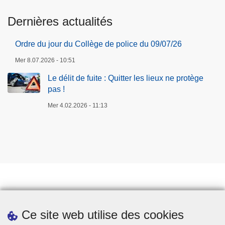
u
/
Dernières actualités
i
2
t
6
Ordre du jour du Collège de police du 09/07/26
t
Mer 8.07.2026 - 10:51
e
r
Le délit de fuite : Quitter les lieux ne protège
l
pas !
e
Mer 4.02.2026 - 11:13
s
l
i
e
u
x
n
e
Prendre rendez-vous
Ce site web utilise des cookies
p
Téléchargements
r