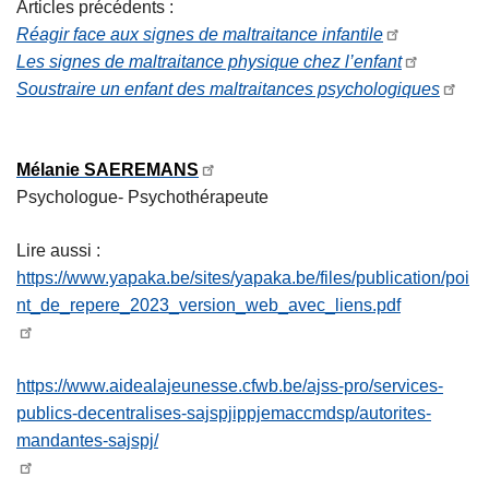
Articles précédents :
Réagir face aux signes de maltraitance infantile
Les signes de maltraitance physique chez l’enfant
Soustraire un enfant des maltraitances psychologiques
Mélanie SAEREMANS
Psychologue- Psychothérapeute
Lire aussi :
https://www.yapaka.be/sites/yapaka.be/files/publication/poi
nt_de_repere_2023_version_web_avec_liens.pdf
https://www.aidealajeunesse.cfwb.be/ajss-pro/services-
publics-decentralises-sajspjippjemaccmdsp/autorites-
mandantes-sajspj/