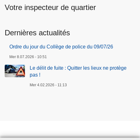
e
/
Votre inspecteur de quartier
:
0
Q
7
u
/
Dernières actualités
i
2
t
6
Ordre du jour du Collège de police du 09/07/26
t
Mer 8.07.2026 - 10:51
e
r
Le délit de fuite : Quitter les lieux ne protège
l
pas !
e
Mer 4.02.2026 - 11:13
s
l
i
e
u
x
n