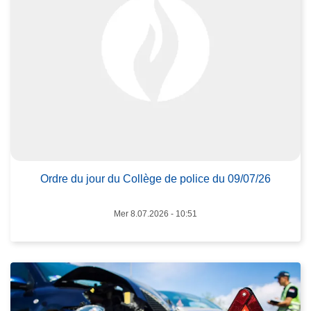
o
p
o
s
O
r
d
L
r
ir
e
e
d
l
u
Ordre du jour du Collège de police du 09/07/26
a
j
s
o
Mer 8.07.2026 - 10:51
u
u
it
r
e
d
à
u
p
C