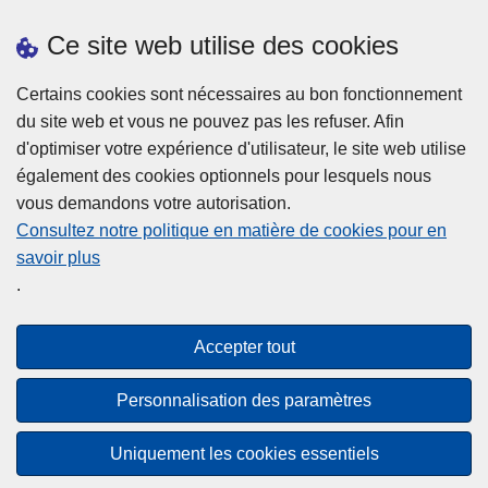
e
Prendre rendez-vous
Ce site web utilise des cookies
p
Téléchargements
r
Presse
Certains cookies sont nécessaires au bon fonctionnement
o
du site web et vous ne pouvez pas les refuser. Afin
t
d'optimiser votre expérience d'utilisateur, le site web utilise
è
également des cookies optionnels pour lesquels nous
g
vous demandons votre autorisation.
e
Consultez notre politique en matière de cookies pour en
p
savoir plus
a
Disclaimer
.
s
Privacy
!
Cookies
Accepter tout
Accessibilité
Personnalisation des paramètres
© 2026 Police.be
Uniquement les cookies essentiels