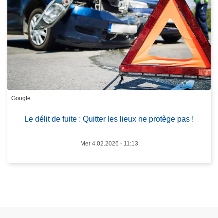
r
o
o
l
p
l
o
è
s
g
L
e
e
d
d
e
Google
é
p
l
o
Le délit de fuite : Quitter les lieux ne protège pas !
i
l
t
i
Mer 4.02.2026 - 11:13
d
c
e
e
f
d
u
u
i
0
t
9