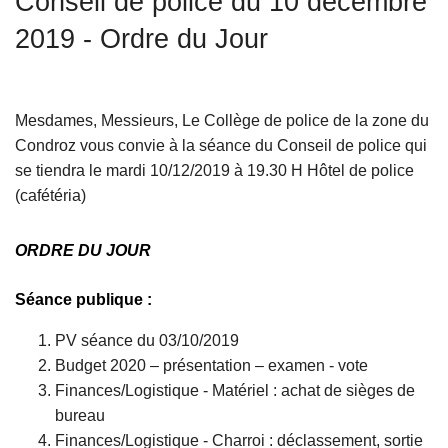
Conseil de police du 10 décembre
c
2019 - Ordre du Jour
i
p
a
l
Mesdames, Messieurs, Le Collège de police de la zone du
Condroz vous convie à la séance du Conseil de police qui
se tiendra le mardi 10/12/2019 à 19.30 H Hôtel de police
(cafétéria)
ORDRE DU JOUR
Séance publique :
PV séance du 03/10/2019
Budget 2020 – présentation – examen - vote
Finances/Logistique - Matériel : achat de sièges de
bureau
Finances/Logistique - Charroi : déclassement, sortie