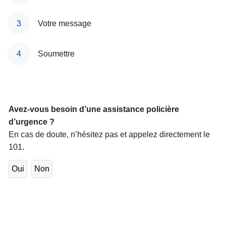
c
i
Votre message
p
a
Soumettre
l
Avez-vous besoin d’une assistance policière
d’urgence ?
En cas de doute, n’hésitez pas et appelez directement le
101.
Oui
Non