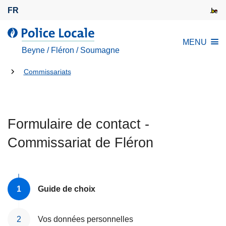
A
FR
l
l
l
MENU
e
a
Beyne / Fléron / Soumagne
r
P
a
Tu
o
Commissariats
u
l
es
c
i
là:
o
c
n
Formulaire de contact -
e
t
L
Commissariat de Fléron
e
o
n
c
u
a
p
l
Guide de choix
r
e
i
Vos données personnelles
n