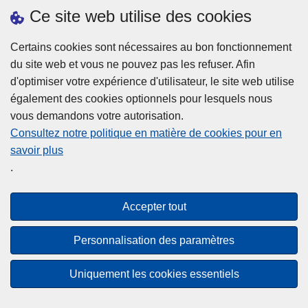
h
o
Ce site web utilise des cookies
d
e
b
a
L
à
Certains cookies sont nécessaires au bon fonctionnement
Plus d'information
n
ir
l
du site web et vous ne pouvez pas les refuser. Afin
s
e
a
d'optimiser votre expérience d'utilisateur, le site web utilise
l
l
Statistiques
p
également des cookies optionnels pour lesquels nous
a
a
Police Intégrée
o
vous demandons votre autorisation.
z
s
li
Commission Permanente de la Police Locale
Consultez notre politique en matière de cookies pour en
o
u
c
savoir plus
n
Campagnes de communication
it
e
.
e
e
?
d
à
Disclaimer
e
p
Accepter tout
Privacy
p
r
o
Cookies
o
Personnalisation des paramètres
l
p
Accessibilité
i
o
Uniquement les cookies essentiels
c
© 2026 Police.be
s
e