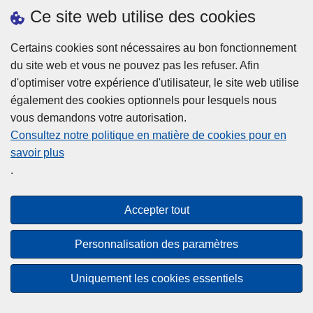
h
o
Ce site web utilise des cookies
d
e
b
a
L
à
Certains cookies sont nécessaires au bon fonctionnement
Plus d'information
n
ir
l
du site web et vous ne pouvez pas les refuser. Afin
s
e
a
d'optimiser votre expérience d'utilisateur, le site web utilise
l
l
Statistiques
p
également des cookies optionnels pour lesquels nous
a
a
Police Intégrée
o
vous demandons votre autorisation.
z
s
li
Commission Permanente de la Police Locale
Consultez notre politique en matière de cookies pour en
o
u
c
savoir plus
n
Campagnes de communication
it
e
.
e
e
?
d
à
Disclaimer
e
p
Accepter tout
Privacy
p
r
o
Cookies
o
Personnalisation des paramètres
l
p
Accessibilité
i
o
Uniquement les cookies essentiels
c
© 2026 Police.be
s
e