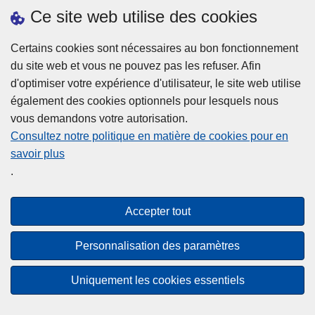
h
o
Ce site web utilise des cookies
d
e
b
a
L
à
Certains cookies sont nécessaires au bon fonctionnement
Plus d'information
n
ir
l
du site web et vous ne pouvez pas les refuser. Afin
s
e
a
d'optimiser votre expérience d'utilisateur, le site web utilise
l
l
Statistiques
p
également des cookies optionnels pour lesquels nous
a
a
Police Intégrée
o
vous demandons votre autorisation.
z
s
li
Commission Permanente de la Police Locale
Consultez notre politique en matière de cookies pour en
o
u
c
savoir plus
n
Campagnes de communication
it
e
.
e
e
?
d
à
Disclaimer
e
p
Accepter tout
Privacy
p
r
o
Cookies
o
Personnalisation des paramètres
l
p
Accessibilité
i
o
Uniquement les cookies essentiels
c
© 2026 Police.be
s
e