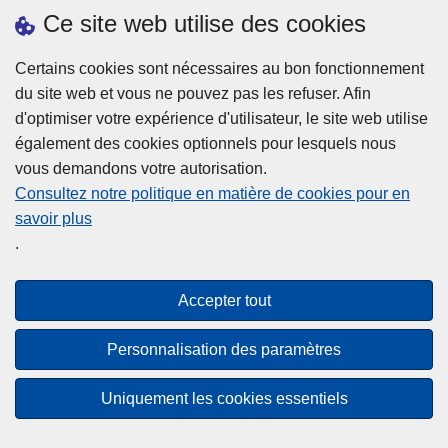
h
o
Ce site web utilise des cookies
d
e
b
a
L
à
Certains cookies sont nécessaires au bon fonctionnement
Plus d'information
n
ir
l
du site web et vous ne pouvez pas les refuser. Afin
s
e
a
d'optimiser votre expérience d'utilisateur, le site web utilise
l
l
Statistiques
p
également des cookies optionnels pour lesquels nous
a
a
Police Intégrée
o
vous demandons votre autorisation.
z
s
li
Commission Permanente de la Police Locale
Consultez notre politique en matière de cookies pour en
o
u
c
savoir plus
n
Campagnes de communication
it
e
.
e
e
?
d
à
Disclaimer
e
p
Accepter tout
Privacy
p
r
o
Cookies
o
Personnalisation des paramètres
l
p
Accessibilité
i
o
Uniquement les cookies essentiels
c
© 2026 Police.be
s
e