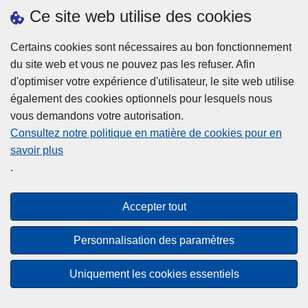
h
o
Ce site web utilise des cookies
d
e
b
a
L
à
Certains cookies sont nécessaires au bon fonctionnement
Plus d'information
n
ir
l
du site web et vous ne pouvez pas les refuser. Afin
s
e
a
d'optimiser votre expérience d'utilisateur, le site web utilise
l
l
Statistiques
p
également des cookies optionnels pour lesquels nous
a
a
Police Intégrée
o
vous demandons votre autorisation.
z
s
li
Commission Permanente de la Police Locale
Consultez notre politique en matière de cookies pour en
o
u
c
savoir plus
n
Campagnes de communication
it
e
.
e
e
?
d
à
Disclaimer
e
p
Accepter tout
Privacy
p
r
o
Cookies
o
Personnalisation des paramètres
l
p
Accessibilité
i
o
Uniquement les cookies essentiels
c
© 2026 Police.be
s
e