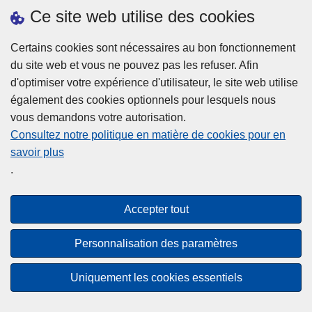
h
o
Ce site web utilise des cookies
d
e
b
a
L
à
Certains cookies sont nécessaires au bon fonctionnement
Plus d'information
n
ir
l
du site web et vous ne pouvez pas les refuser. Afin
s
e
a
d'optimiser votre expérience d'utilisateur, le site web utilise
l
l
Statistiques
p
également des cookies optionnels pour lesquels nous
a
a
Police Intégrée
o
vous demandons votre autorisation.
z
s
li
Commission Permanente de la Police Locale
Consultez notre politique en matière de cookies pour en
o
u
c
savoir plus
n
Campagnes de communication
it
e
.
e
e
?
d
à
Disclaimer
e
p
Accepter tout
Privacy
p
r
o
Cookies
o
Personnalisation des paramètres
l
p
Accessibilité
i
o
Uniquement les cookies essentiels
c
© 2026 Police.be
s
e