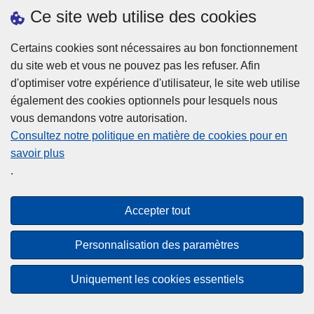
h
o
Ce site web utilise des cookies
d
e
b
a
L
à
Certains cookies sont nécessaires au bon fonctionnement
Plus d'information
n
ir
l
du site web et vous ne pouvez pas les refuser. Afin
s
e
a
d'optimiser votre expérience d'utilisateur, le site web utilise
l
l
Statistiques
p
également des cookies optionnels pour lesquels nous
a
a
Police Intégrée
o
vous demandons votre autorisation.
z
s
li
Commission Permanente de la Police Locale
Consultez notre politique en matière de cookies pour en
o
u
c
savoir plus
n
Campagnes de communication
it
e
.
e
e
?
d
à
Disclaimer
e
p
Accepter tout
Privacy
p
r
o
Cookies
o
Personnalisation des paramètres
l
p
Accessibilité
i
o
Uniquement les cookies essentiels
c
© 2026 Police.be
s
e