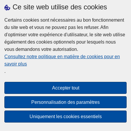
h
o
Ce site web utilise des cookies
d
e
b
a
L
à
Certains cookies sont nécessaires au bon fonctionnement
Plus d'information
n
ir
l
du site web et vous ne pouvez pas les refuser. Afin
s
e
a
d'optimiser votre expérience d'utilisateur, le site web utilise
l
l
Statistiques
p
également des cookies optionnels pour lesquels nous
a
a
Police Intégrée
o
vous demandons votre autorisation.
z
s
li
Commission Permanente de la Police Locale
Consultez notre politique en matière de cookies pour en
o
u
c
savoir plus
n
Campagnes de communication
it
e
.
e
e
?
d
à
Disclaimer
e
p
Accepter tout
Privacy
p
r
o
Cookies
o
Personnalisation des paramètres
l
p
Accessibilité
i
o
Uniquement les cookies essentiels
c
© 2026 Police.be
s
e