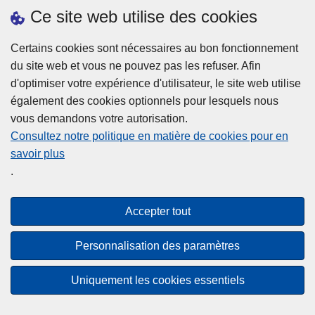
h
o
Ce site web utilise des cookies
d
e
b
a
L
à
Certains cookies sont nécessaires au bon fonctionnement
Plus d'information
n
ir
l
du site web et vous ne pouvez pas les refuser. Afin
s
e
a
d'optimiser votre expérience d'utilisateur, le site web utilise
l
l
Statistiques
p
également des cookies optionnels pour lesquels nous
a
a
Police Intégrée
o
vous demandons votre autorisation.
z
s
li
Commission Permanente de la Police Locale
Consultez notre politique en matière de cookies pour en
o
u
c
savoir plus
n
Campagnes de communication
it
e
.
e
e
?
d
à
Disclaimer
e
p
Accepter tout
Privacy
p
r
o
Cookies
o
Personnalisation des paramètres
l
p
Accessibilité
i
o
Uniquement les cookies essentiels
c
© 2026 Police.be
s
e