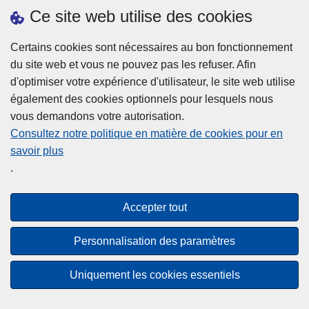
h
o
Ce site web utilise des cookies
d
e
b
a
L
à
Certains cookies sont nécessaires au bon fonctionnement
Plus d'information
n
ir
l
du site web et vous ne pouvez pas les refuser. Afin
s
e
a
d'optimiser votre expérience d'utilisateur, le site web utilise
l
l
Statistiques
p
également des cookies optionnels pour lesquels nous
a
a
Police Intégrée
o
vous demandons votre autorisation.
z
s
li
Commission Permanente de la Police Locale
Consultez notre politique en matière de cookies pour en
o
u
c
savoir plus
n
Campagnes de communication
it
e
.
e
e
?
d
à
Disclaimer
e
p
Accepter tout
Privacy
p
r
o
Cookies
o
Personnalisation des paramètres
l
p
Accessibilité
i
o
Uniquement les cookies essentiels
c
© 2026 Police.be
s
e