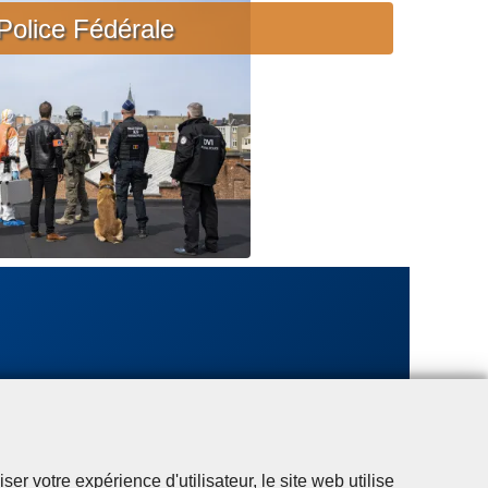
c
Police Fédérale
i
è
r
e
u
r
g
e
n
t
e
r votre expérience d'utilisateur, le site web utilise