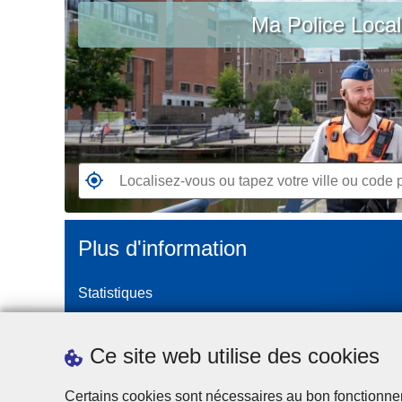
c
Ma Police Loca
vous
i
ou
p
tapez
a
votre
l
ville
ou
code
postal
R
e
n
Plus d'information
d
e
Statistiques
z
-
Police Intégrée
v
Commission Permanente de la Police Locale
Ce site web utilise des cookies
o
Campagnes de communication
u
Certains cookies sont nécessaires au bon fonctionnemen