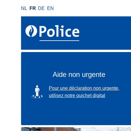
A
NL
FR
DE
EN
l
l
e
r
a
u
c
o
n
Aide non urgente
t
e
SVG
Pour une déclaration non urgente,
n
utilisez notre guichet digital
u
p
r
i
n
Localisez-