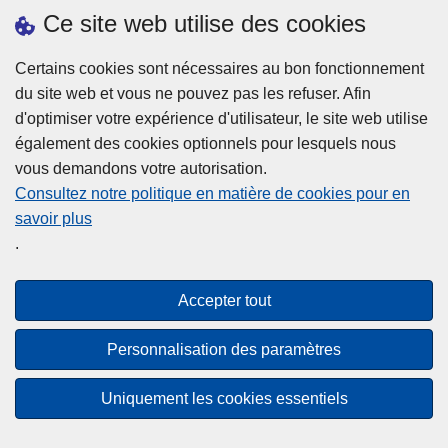
h
o
Ce site web utilise des cookies
d
e
b
a
L
à
Certains cookies sont nécessaires au bon fonctionnement
Plus d'information
n
ir
l
du site web et vous ne pouvez pas les refuser. Afin
s
e
a
d'optimiser votre expérience d'utilisateur, le site web utilise
l
l
Statistiques
p
également des cookies optionnels pour lesquels nous
a
a
Police Intégrée
o
vous demandons votre autorisation.
z
s
li
Commission Permanente de la Police Locale
Consultez notre politique en matière de cookies pour en
o
u
c
savoir plus
n
Campagnes de communication
it
e
.
e
e
?
d
à
Disclaimer
e
p
Accepter tout
Privacy
p
r
o
Cookies
o
Personnalisation des paramètres
l
p
Accessibilité
i
o
Uniquement les cookies essentiels
c
© 2026 Police.be
s
e