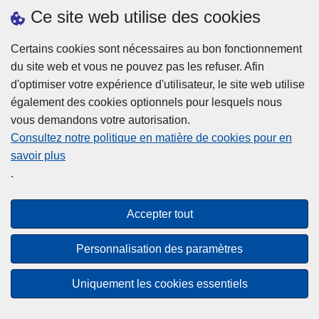
h
o
Ce site web utilise des cookies
d
e
b
a
L
à
Certains cookies sont nécessaires au bon fonctionnement
Plus d'information
n
ir
l
du site web et vous ne pouvez pas les refuser. Afin
s
e
a
d'optimiser votre expérience d'utilisateur, le site web utilise
l
l
Statistiques
p
également des cookies optionnels pour lesquels nous
a
a
Police Intégrée
o
vous demandons votre autorisation.
z
s
li
Commission Permanente de la Police Locale
Consultez notre politique en matière de cookies pour en
o
u
c
savoir plus
n
Campagnes de communication
it
e
.
e
e
?
d
à
Disclaimer
e
p
Accepter tout
Privacy
p
r
o
Cookies
o
Personnalisation des paramètres
l
p
Accessibilité
i
o
Uniquement les cookies essentiels
c
© 2026 Police.be
s
e