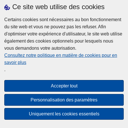
h
o
Ce site web utilise des cookies
d
e
b
a
L
à
Certains cookies sont nécessaires au bon fonctionnement
Plus d'information
n
ir
l
du site web et vous ne pouvez pas les refuser. Afin
s
e
a
d'optimiser votre expérience d'utilisateur, le site web utilise
l
l
Statistiques
p
également des cookies optionnels pour lesquels nous
a
a
Police Intégrée
o
vous demandons votre autorisation.
z
s
li
Commission Permanente de la Police Locale
Consultez notre politique en matière de cookies pour en
o
u
c
savoir plus
n
Campagnes de communication
it
e
.
e
e
?
d
à
Disclaimer
e
p
Accepter tout
Privacy
p
r
o
Cookies
o
Personnalisation des paramètres
l
p
Accessibilité
i
o
Uniquement les cookies essentiels
c
© 2026 Police.be
s
e