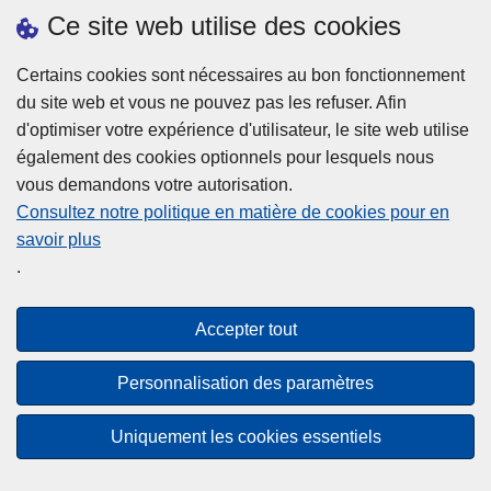
h
o
Ce site web utilise des cookies
d
e
b
a
L
à
Certains cookies sont nécessaires au bon fonctionnement
Plus d'information
n
ir
l
du site web et vous ne pouvez pas les refuser. Afin
s
e
a
d'optimiser votre expérience d'utilisateur, le site web utilise
l
l
Statistiques
p
également des cookies optionnels pour lesquels nous
a
a
Police Intégrée
o
vous demandons votre autorisation.
z
s
li
Commission Permanente de la Police Locale
Consultez notre politique en matière de cookies pour en
o
u
c
savoir plus
n
Campagnes de communication
it
e
.
e
e
?
d
à
Disclaimer
e
p
Accepter tout
Privacy
p
r
o
Cookies
o
Personnalisation des paramètres
l
p
Accessibilité
i
o
Uniquement les cookies essentiels
c
© 2026 Police.be
s
e