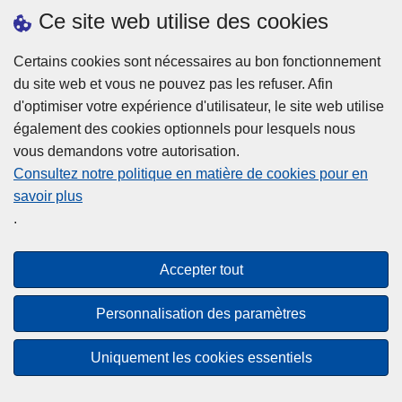
h
o
Ce site web utilise des cookies
d
e
b
a
L
à
Certains cookies sont nécessaires au bon fonctionnement
Plus d'information
n
ir
l
du site web et vous ne pouvez pas les refuser. Afin
s
e
a
d'optimiser votre expérience d'utilisateur, le site web utilise
l
l
Statistiques
p
également des cookies optionnels pour lesquels nous
a
a
Police Intégrée
o
vous demandons votre autorisation.
z
s
li
Commission Permanente de la Police Locale
Consultez notre politique en matière de cookies pour en
o
u
c
savoir plus
n
Campagnes de communication
it
e
.
e
e
?
d
à
Disclaimer
e
p
Accepter tout
Privacy
p
r
o
Cookies
o
Personnalisation des paramètres
l
p
Accessibilité
i
o
Uniquement les cookies essentiels
c
© 2026 Police.be
s
e