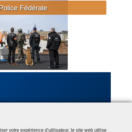
c
Police Fédérale
i
è
r
e
u
r
g
e
n
t
e
r votre expérience d'utilisateur, le site web utilise