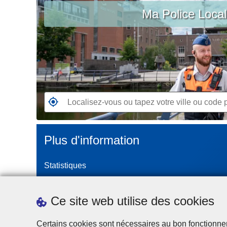
c
Ma Police Loca
vous
i
ou
p
tapez
a
votre
l
ville
ou
code
postal
R
e
n
Plus d'information
d
e
Statistiques
z
-
Police Intégrée
v
Commission Permanente de la Police Locale
Ce site web utilise des cookies
o
Campagnes de communication
u
Certains cookies sont nécessaires au bon fonctionnemen