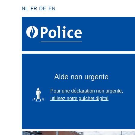
A
NL
FR
DE
EN
l
l
e
r
a
u
c
o
n
Aide non urgente
t
e
SVG
Pour une déclaration non urgente,
n
utilisez notre guichet digital
u
p
r
i
n
Localisez-