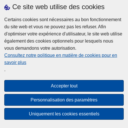
h
o
Ce site web utilise des cookies
d
e
b
a
L
à
Certains cookies sont nécessaires au bon fonctionnement
Plus d'information
n
ir
l
du site web et vous ne pouvez pas les refuser. Afin
s
e
a
d'optimiser votre expérience d'utilisateur, le site web utilise
l
l
Statistiques
p
également des cookies optionnels pour lesquels nous
a
a
Police Intégrée
o
vous demandons votre autorisation.
z
s
li
Commission Permanente de la Police Locale
Consultez notre politique en matière de cookies pour en
o
u
c
savoir plus
n
Campagnes de communication
it
e
.
e
e
?
d
à
Disclaimer
e
p
Accepter tout
Privacy
p
r
o
Cookies
o
Personnalisation des paramètres
l
p
Accessibilité
i
o
Uniquement les cookies essentiels
c
© 2026 Police.be
s
e