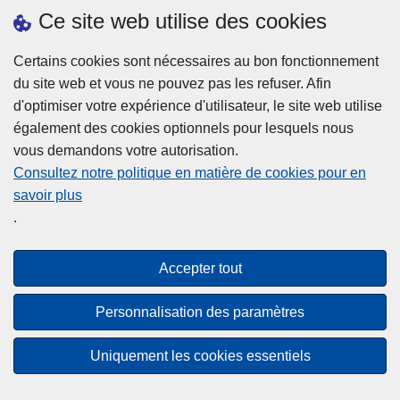
h
o
Ce site web utilise des cookies
d
e
b
a
L
à
Certains cookies sont nécessaires au bon fonctionnement
Plus d'information
n
ir
l
du site web et vous ne pouvez pas les refuser. Afin
s
e
a
d'optimiser votre expérience d'utilisateur, le site web utilise
l
l
Statistiques
p
également des cookies optionnels pour lesquels nous
a
a
Police Intégrée
o
vous demandons votre autorisation.
z
s
li
Commission Permanente de la Police Locale
Consultez notre politique en matière de cookies pour en
o
u
c
savoir plus
n
Campagnes de communication
it
e
.
e
e
?
d
à
Disclaimer
e
p
Accepter tout
Privacy
p
r
o
Cookies
o
Personnalisation des paramètres
l
p
Accessibilité
i
o
Uniquement les cookies essentiels
c
© 2026 Police.be
s
e