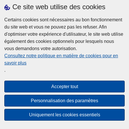
h
o
Ce site web utilise des cookies
d
e
b
a
L
à
Certains cookies sont nécessaires au bon fonctionnement
Plus d'information
n
ir
l
du site web et vous ne pouvez pas les refuser. Afin
s
e
a
d'optimiser votre expérience d'utilisateur, le site web utilise
l
l
Statistiques
p
également des cookies optionnels pour lesquels nous
a
a
Police Intégrée
o
vous demandons votre autorisation.
z
s
li
Commission Permanente de la Police Locale
Consultez notre politique en matière de cookies pour en
o
u
c
savoir plus
n
Campagnes de communication
it
e
.
e
e
?
d
à
Disclaimer
e
p
Accepter tout
Privacy
p
r
o
Cookies
o
Personnalisation des paramètres
l
p
Accessibilité
i
o
Uniquement les cookies essentiels
c
© 2026 Police.be
s
e