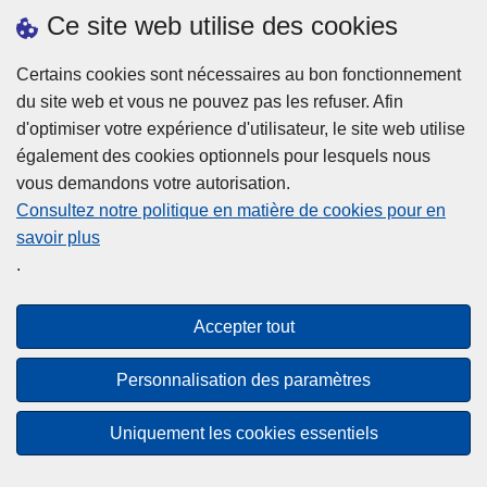
h
o
Ce site web utilise des cookies
d
e
b
a
L
à
Certains cookies sont nécessaires au bon fonctionnement
Plus d'information
n
ir
l
du site web et vous ne pouvez pas les refuser. Afin
s
e
a
d'optimiser votre expérience d'utilisateur, le site web utilise
l
l
Statistiques
p
également des cookies optionnels pour lesquels nous
a
a
Police Intégrée
o
vous demandons votre autorisation.
z
s
li
Commission Permanente de la Police Locale
Consultez notre politique en matière de cookies pour en
o
u
c
savoir plus
n
Campagnes de communication
it
e
.
e
e
?
d
à
Disclaimer
e
p
Accepter tout
Privacy
p
r
o
Cookies
o
Personnalisation des paramètres
l
p
Accessibilité
i
o
Uniquement les cookies essentiels
c
© 2026 Police.be
s
e