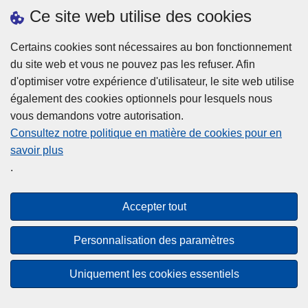
h
o
Ce site web utilise des cookies
d
e
b
a
L
à
Certains cookies sont nécessaires au bon fonctionnement
Plus d'information
n
ir
l
du site web et vous ne pouvez pas les refuser. Afin
s
e
a
d'optimiser votre expérience d'utilisateur, le site web utilise
l
l
Statistiques
p
également des cookies optionnels pour lesquels nous
a
a
Police Intégrée
o
vous demandons votre autorisation.
z
s
li
Commission Permanente de la Police Locale
Consultez notre politique en matière de cookies pour en
o
u
c
savoir plus
n
Campagnes de communication
it
e
.
e
e
?
d
à
Disclaimer
e
p
Accepter tout
Privacy
p
r
o
Cookies
o
Personnalisation des paramètres
l
p
Accessibilité
i
o
Uniquement les cookies essentiels
c
© 2026 Police.be
s
e