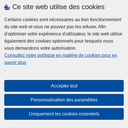
h
o
Ce site web utilise des cookies
d
e
b
a
L
à
Certains cookies sont nécessaires au bon fonctionnement
Plus d'information
n
ir
l
du site web et vous ne pouvez pas les refuser. Afin
s
e
a
d'optimiser votre expérience d'utilisateur, le site web utilise
l
l
Statistiques
p
également des cookies optionnels pour lesquels nous
a
a
Police Intégrée
o
vous demandons votre autorisation.
z
s
li
Commission Permanente de la Police Locale
Consultez notre politique en matière de cookies pour en
o
u
c
savoir plus
n
Campagnes de communication
it
e
.
e
e
?
d
à
Disclaimer
e
p
Accepter tout
Privacy
p
r
o
Cookies
o
Personnalisation des paramètres
l
p
Accessibilité
i
o
Uniquement les cookies essentiels
c
© 2026 Police.be
s
e