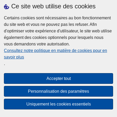
h
o
Ce site web utilise des cookies
d
e
b
a
L
à
Certains cookies sont nécessaires au bon fonctionnement
Plus d'information
n
ir
l
du site web et vous ne pouvez pas les refuser. Afin
s
e
a
d'optimiser votre expérience d'utilisateur, le site web utilise
l
l
Statistiques
p
également des cookies optionnels pour lesquels nous
a
a
Police Intégrée
o
vous demandons votre autorisation.
z
s
li
Commission Permanente de la Police Locale
Consultez notre politique en matière de cookies pour en
o
u
c
savoir plus
n
Campagnes de communication
it
e
.
e
e
?
d
à
Disclaimer
e
p
Accepter tout
Privacy
p
r
o
Cookies
o
Personnalisation des paramètres
l
p
Accessibilité
i
o
Uniquement les cookies essentiels
c
© 2026 Police.be
s
e