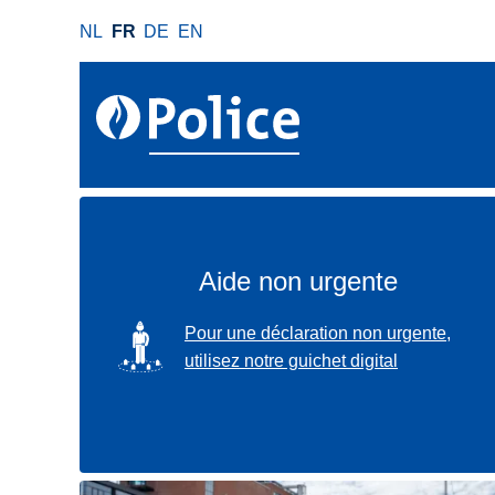
A
NL
FR
DE
EN
l
l
e
r
a
u
c
o
n
Aide non urgente
t
e
SVG
Pour une déclaration non urgente,
n
utilisez notre guichet digital
u
p
r
i
n
Localisez-