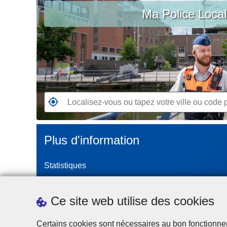
c
Ma Police Loca
vous
i
ou
p
tapez
a
votre
l
ville
ou
code
postal
R
e
n
Plus d'information
d
e
Statistiques
z
-
Police Intégrée
v
Commission Permanente de la Police Locale
Ce site web utilise des cookies
o
Campagnes de communication
u
Certains cookies sont nécessaires au bon fonctionnemen