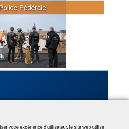
c
Police Fédérale
i
è
r
e
u
r
g
e
n
t
e
r votre expérience d'utilisateur, le site web utilise