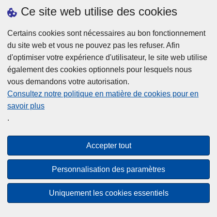
h
o
Ce site web utilise des cookies
d
e
b
a
L
à
Certains cookies sont nécessaires au bon fonctionnement
Plus d'information
n
ir
l
du site web et vous ne pouvez pas les refuser. Afin
s
e
a
d'optimiser votre expérience d'utilisateur, le site web utilise
l
l
Statistiques
p
également des cookies optionnels pour lesquels nous
a
a
Police Intégrée
o
vous demandons votre autorisation.
z
s
li
Commission Permanente de la Police Locale
Consultez notre politique en matière de cookies pour en
o
u
c
savoir plus
n
Campagnes de communication
it
e
.
e
e
?
d
à
Disclaimer
e
p
Accepter tout
Privacy
p
r
o
Cookies
o
Personnalisation des paramètres
l
p
Accessibilité
i
o
Uniquement les cookies essentiels
c
© 2026 Police.be
s
e