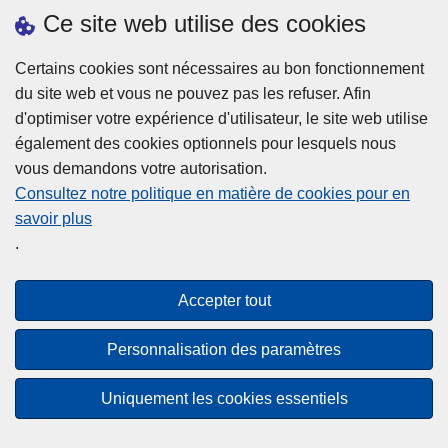
h
o
Ce site web utilise des cookies
d
e
b
a
L
à
Certains cookies sont nécessaires au bon fonctionnement
Plus d'information
n
ir
l
du site web et vous ne pouvez pas les refuser. Afin
s
e
a
d'optimiser votre expérience d'utilisateur, le site web utilise
l
l
Statistiques
p
également des cookies optionnels pour lesquels nous
a
a
Police Intégrée
o
vous demandons votre autorisation.
z
s
li
Commission Permanente de la Police Locale
Consultez notre politique en matière de cookies pour en
o
u
c
savoir plus
n
Campagnes de communication
it
e
.
e
e
?
d
à
Disclaimer
e
p
Accepter tout
Privacy
p
r
o
Cookies
o
Personnalisation des paramètres
l
p
Accessibilité
i
o
Uniquement les cookies essentiels
c
© 2026 Police.be
s
e