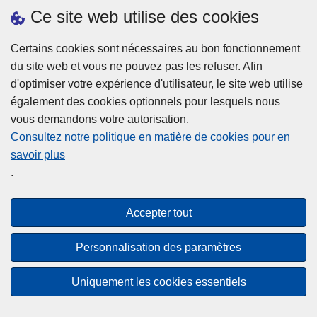
h
o
Ce site web utilise des cookies
d
e
b
a
L
à
Certains cookies sont nécessaires au bon fonctionnement
Plus d'information
n
ir
l
du site web et vous ne pouvez pas les refuser. Afin
s
e
a
d'optimiser votre expérience d'utilisateur, le site web utilise
l
l
Statistiques
p
également des cookies optionnels pour lesquels nous
a
a
Police Intégrée
o
vous demandons votre autorisation.
z
s
li
Commission Permanente de la Police Locale
Consultez notre politique en matière de cookies pour en
o
u
c
savoir plus
n
Campagnes de communication
it
e
.
e
e
?
d
à
Disclaimer
e
p
Accepter tout
Privacy
p
r
o
Cookies
o
Personnalisation des paramètres
l
p
Accessibilité
i
o
Uniquement les cookies essentiels
c
© 2026 Police.be
s
e