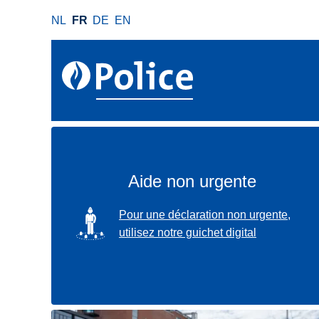
A
NL
FR
DE
EN
l
l
e
r
a
u
c
o
n
Aide non urgente
t
e
SVG
Pour une déclaration non urgente,
n
utilisez notre guichet digital
u
p
r
i
n
Localisez-