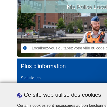
c
Ma Police Loca
vous
i
ou
p
tapez
a
votre
l
ville
ou
code
postal
R
e
n
Plus d'information
d
e
Statistiques
z
-
Police Intégrée
v
Commission Permanente de la Police Locale
Ce site web utilise des cookies
o
Campagnes de communication
u
Certains cookies sont nécessaires au bon fonctionnemen