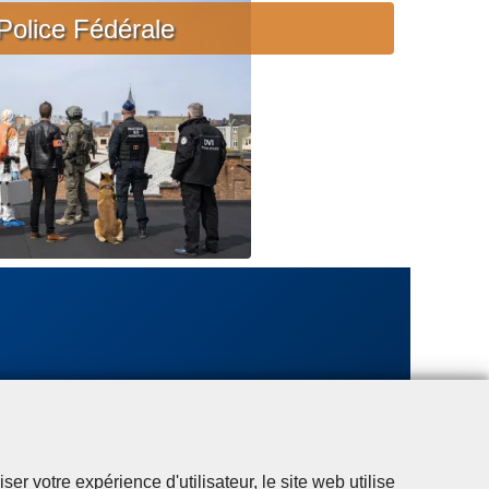
c
Police Fédérale
i
è
r
e
u
r
g
e
n
t
e
r votre expérience d'utilisateur, le site web utilise