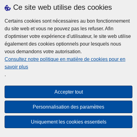
h
o
Ce site web utilise des cookies
d
e
b
a
L
à
Certains cookies sont nécessaires au bon fonctionnement
Plus d'information
n
ir
l
du site web et vous ne pouvez pas les refuser. Afin
s
e
a
d'optimiser votre expérience d'utilisateur, le site web utilise
l
l
Statistiques
p
également des cookies optionnels pour lesquels nous
a
a
Police Intégrée
o
vous demandons votre autorisation.
z
s
li
Commission Permanente de la Police Locale
Consultez notre politique en matière de cookies pour en
o
u
c
savoir plus
n
Campagnes de communication
it
e
.
e
e
?
d
à
Disclaimer
e
p
Accepter tout
Privacy
p
r
o
Cookies
o
Personnalisation des paramètres
l
p
Accessibilité
i
o
Uniquement les cookies essentiels
c
© 2026 Police.be
s
e