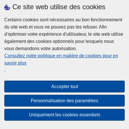
h
o
Ce site web utilise des cookies
d
e
b
a
L
à
Certains cookies sont nécessaires au bon fonctionnement
Plus d'information
n
ir
l
du site web et vous ne pouvez pas les refuser. Afin
s
e
a
d'optimiser votre expérience d'utilisateur, le site web utilise
l
l
Statistiques
p
également des cookies optionnels pour lesquels nous
a
a
Police Intégrée
o
vous demandons votre autorisation.
z
s
li
Commission Permanente de la Police Locale
Consultez notre politique en matière de cookies pour en
o
u
c
savoir plus
n
Campagnes de communication
it
e
.
e
e
?
d
à
Disclaimer
e
p
Accepter tout
Privacy
p
r
o
Cookies
o
Personnalisation des paramètres
l
p
Accessibilité
i
o
Uniquement les cookies essentiels
c
© 2026 Police.be
s
e