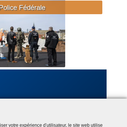
c
Police Fédérale
i
è
r
e
u
r
g
e
n
t
e
r votre expérience d'utilisateur, le site web utilise