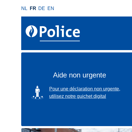
A
NL
FR
DE
EN
l
l
e
r
a
u
c
o
n
Aide non urgente
t
e
SVG
Pour une déclaration non urgente,
n
utilisez notre guichet digital
u
p
r
i
n
Localisez-