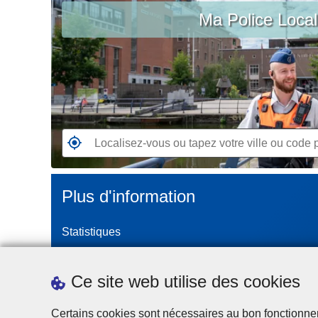
c
Ma Police Loca
vous
i
ou
p
tapez
a
votre
l
ville
ou
code
postal
R
e
n
Plus d'information
d
e
Statistiques
z
-
Police Intégrée
v
Commission Permanente de la Police Locale
Ce site web utilise des cookies
o
Campagnes de communication
u
Certains cookies sont nécessaires au bon fonctionnemen