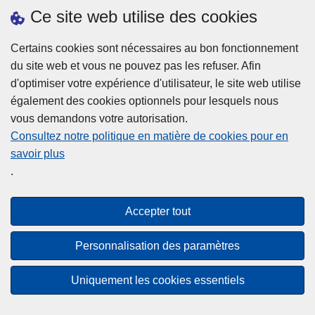
h
o
Ce site web utilise des cookies
d
e
b
a
L
à
Certains cookies sont nécessaires au bon fonctionnement
Plus d'information
n
ir
l
du site web et vous ne pouvez pas les refuser. Afin
s
e
a
d'optimiser votre expérience d'utilisateur, le site web utilise
l
l
Statistiques
p
également des cookies optionnels pour lesquels nous
a
a
Police Intégrée
o
vous demandons votre autorisation.
z
s
li
Commission Permanente de la Police Locale
Consultez notre politique en matière de cookies pour en
o
u
c
savoir plus
n
Campagnes de communication
it
e
.
e
e
?
d
à
Disclaimer
e
p
Accepter tout
Privacy
p
r
o
Cookies
o
Personnalisation des paramètres
l
p
Accessibilité
i
o
Uniquement les cookies essentiels
c
© 2026 Police.be
s
e