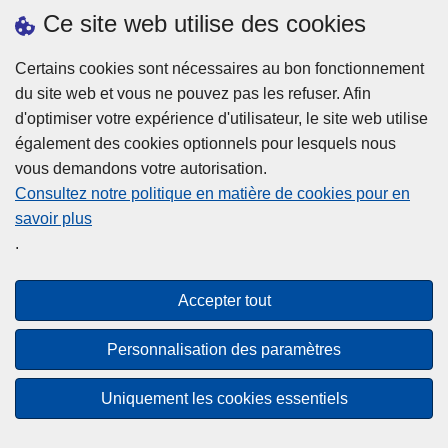
h
o
Ce site web utilise des cookies
d
e
b
a
L
à
Certains cookies sont nécessaires au bon fonctionnement
Plus d'information
n
ir
l
du site web et vous ne pouvez pas les refuser. Afin
s
e
a
d'optimiser votre expérience d'utilisateur, le site web utilise
l
l
Statistiques
p
également des cookies optionnels pour lesquels nous
a
a
Police Intégrée
o
vous demandons votre autorisation.
z
s
li
Commission Permanente de la Police Locale
Consultez notre politique en matière de cookies pour en
o
u
c
savoir plus
n
Campagnes de communication
it
e
.
e
e
?
d
à
Disclaimer
e
p
Accepter tout
Privacy
p
r
o
Cookies
o
Personnalisation des paramètres
l
p
Accessibilité
i
o
Uniquement les cookies essentiels
c
© 2026 Police.be
s
e