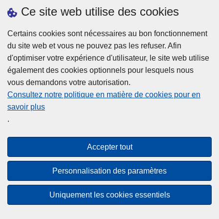
h
o
Ce site web utilise des cookies
d
e
b
a
L
à
Certains cookies sont nécessaires au bon fonctionnement
Plus d'information
n
ir
l
du site web et vous ne pouvez pas les refuser. Afin
s
e
a
d'optimiser votre expérience d'utilisateur, le site web utilise
l
l
Statistiques
p
également des cookies optionnels pour lesquels nous
a
a
Police Intégrée
o
vous demandons votre autorisation.
z
s
li
Commission Permanente de la Police Locale
Consultez notre politique en matière de cookies pour en
o
u
c
savoir plus
n
Campagnes de communication
it
e
.
e
e
?
d
à
Disclaimer
e
p
Accepter tout
Privacy
p
r
o
Cookies
o
Personnalisation des paramètres
l
p
Accessibilité
i
o
Uniquement les cookies essentiels
c
© 2026 Police.be
s
e