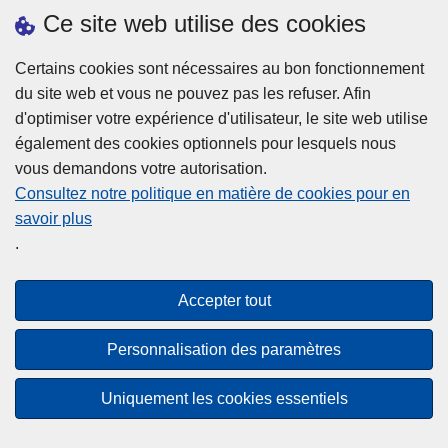
h
o
Ce site web utilise des cookies
d
e
b
a
L
à
Certains cookies sont nécessaires au bon fonctionnement
Plus d'information
n
ir
l
du site web et vous ne pouvez pas les refuser. Afin
s
e
a
d'optimiser votre expérience d'utilisateur, le site web utilise
l
l
Statistiques
p
également des cookies optionnels pour lesquels nous
a
a
Police Intégrée
o
vous demandons votre autorisation.
z
s
li
Commission Permanente de la Police Locale
Consultez notre politique en matière de cookies pour en
o
u
c
savoir plus
n
Campagnes de communication
it
e
.
e
e
?
d
à
Disclaimer
e
p
Accepter tout
Privacy
p
r
o
Cookies
o
Personnalisation des paramètres
l
p
Accessibilité
i
o
Uniquement les cookies essentiels
c
© 2026 Police.be
s
e