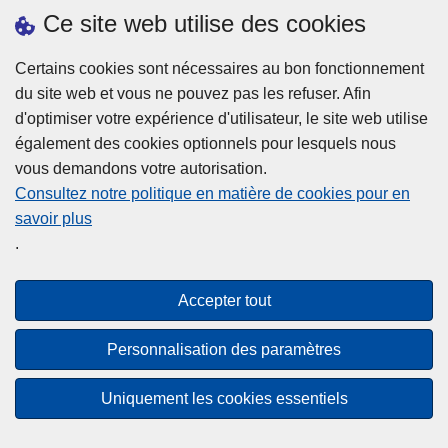
h
o
Ce site web utilise des cookies
d
e
b
a
L
à
Certains cookies sont nécessaires au bon fonctionnement
Plus d'information
n
ir
l
du site web et vous ne pouvez pas les refuser. Afin
s
e
a
d'optimiser votre expérience d'utilisateur, le site web utilise
l
l
Statistiques
p
également des cookies optionnels pour lesquels nous
a
a
Police Intégrée
o
vous demandons votre autorisation.
z
s
li
Commission Permanente de la Police Locale
Consultez notre politique en matière de cookies pour en
o
u
c
savoir plus
n
Campagnes de communication
it
e
.
e
e
?
d
à
Disclaimer
e
p
Accepter tout
Privacy
p
r
o
Cookies
o
Personnalisation des paramètres
l
p
Accessibilité
i
o
Uniquement les cookies essentiels
c
© 2026 Police.be
s
e