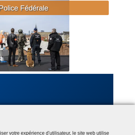
c
Police Fédérale
i
è
r
e
u
r
g
e
n
t
e
r votre expérience d'utilisateur, le site web utilise