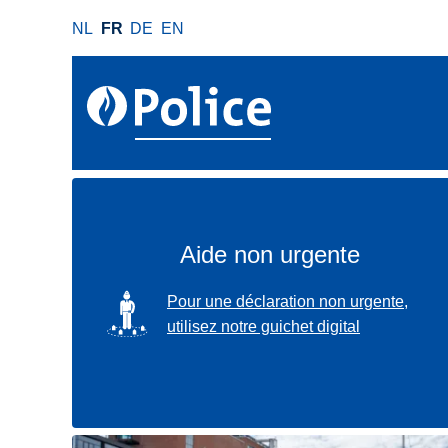
A
NL
FR
DE
EN
l
l
e
r
a
u
c
o
n
Aide non urgente
t
e
SVG
Pour une déclaration non urgente,
n
utilisez notre guichet digital
u
p
r
i
n
Localisez-