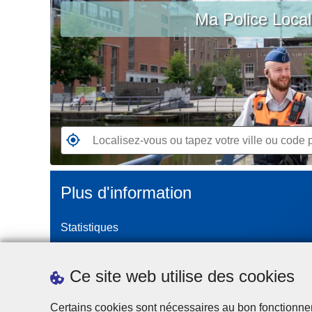
c
Ma Police Loca
vous
i
ou
p
tapez
a
votre
l
ville
ou
code
postal
R
e
n
Plus d'information
d
e
Statistiques
z
-
Police Intégrée
v
Commission Permanente de la Police Locale
Ce site web utilise des cookies
o
Campagnes de communication
u
Certains cookies sont nécessaires au bon fonctionnemen