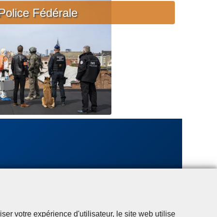
c
Police Fédérale
i
è
r
e
u
r
g
e
n
t
e
r votre expérience d'utilisateur, le site web utilise