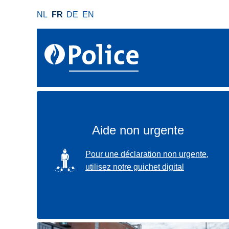
A
NL
FR
DE
EN
l
l
e
r
a
u
c
o
n
Aide non urgente
t
e
SVG
Pour une déclaration non urgente,
n
utilisez notre guichet digital
u
p
r
i
n
Localisez-