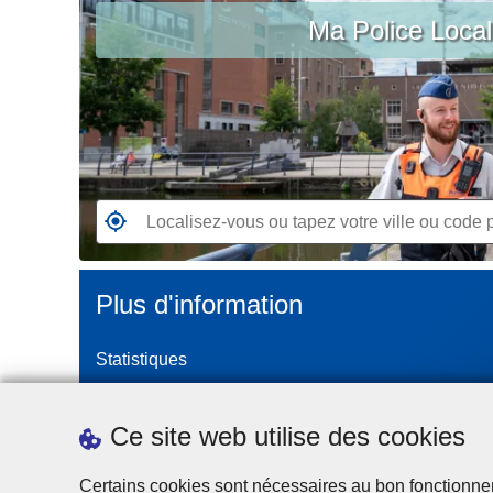
c
Ma Police Loca
vous
i
ou
p
tapez
a
votre
l
ville
ou
code
postal
R
e
n
Plus d'information
d
e
Statistiques
z
-
Police Intégrée
v
Commission Permanente de la Police Locale
Ce site web utilise des cookies
o
Campagnes de communication
u
Certains cookies sont nécessaires au bon fonctionnemen