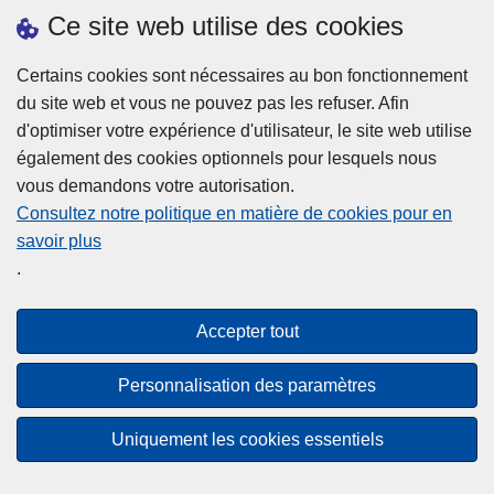
h
o
Ce site web utilise des cookies
d
e
b
a
L
à
Certains cookies sont nécessaires au bon fonctionnement
Plus d'information
n
ir
l
du site web et vous ne pouvez pas les refuser. Afin
s
e
a
d'optimiser votre expérience d'utilisateur, le site web utilise
l
l
Statistiques
p
également des cookies optionnels pour lesquels nous
a
a
Police Intégrée
o
vous demandons votre autorisation.
z
s
li
Commission Permanente de la Police Locale
Consultez notre politique en matière de cookies pour en
o
u
c
savoir plus
n
Campagnes de communication
it
e
.
e
e
?
d
à
Disclaimer
e
p
Accepter tout
Privacy
p
r
o
Cookies
o
Personnalisation des paramètres
l
p
Accessibilité
i
o
Uniquement les cookies essentiels
c
© 2026 Police.be
s
e