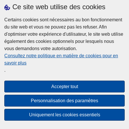
h
o
Ce site web utilise des cookies
d
e
b
a
L
à
Certains cookies sont nécessaires au bon fonctionnement
Plus d'information
n
ir
l
du site web et vous ne pouvez pas les refuser. Afin
s
e
a
d'optimiser votre expérience d'utilisateur, le site web utilise
l
l
Statistiques
p
également des cookies optionnels pour lesquels nous
a
a
Police Intégrée
o
vous demandons votre autorisation.
z
s
li
Commission Permanente de la Police Locale
Consultez notre politique en matière de cookies pour en
o
u
c
savoir plus
n
Campagnes de communication
it
e
.
e
e
?
d
à
Disclaimer
e
p
Accepter tout
Privacy
p
r
o
Cookies
o
Personnalisation des paramètres
l
p
Accessibilité
i
o
Uniquement les cookies essentiels
c
© 2026 Police.be
s
e