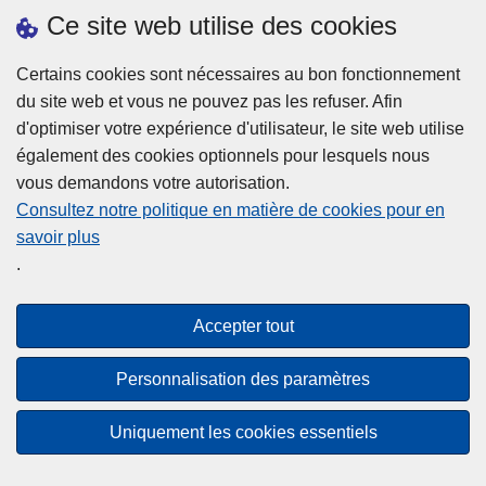
h
o
Ce site web utilise des cookies
d
e
b
a
L
à
Certains cookies sont nécessaires au bon fonctionnement
Plus d'information
n
ir
l
du site web et vous ne pouvez pas les refuser. Afin
s
e
a
d'optimiser votre expérience d'utilisateur, le site web utilise
l
l
Statistiques
p
également des cookies optionnels pour lesquels nous
a
a
Police Intégrée
o
vous demandons votre autorisation.
z
s
li
Commission Permanente de la Police Locale
Consultez notre politique en matière de cookies pour en
o
u
c
savoir plus
n
Campagnes de communication
it
e
.
e
e
?
d
à
Disclaimer
e
p
Accepter tout
Privacy
p
r
o
Cookies
o
Personnalisation des paramètres
l
p
Accessibilité
i
o
Uniquement les cookies essentiels
c
© 2026 Police.be
s
e