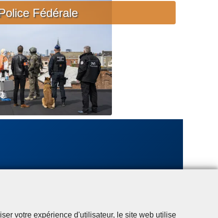
c
Police Fédérale
i
è
r
e
u
r
g
e
n
t
e
r votre expérience d'utilisateur, le site web utilise