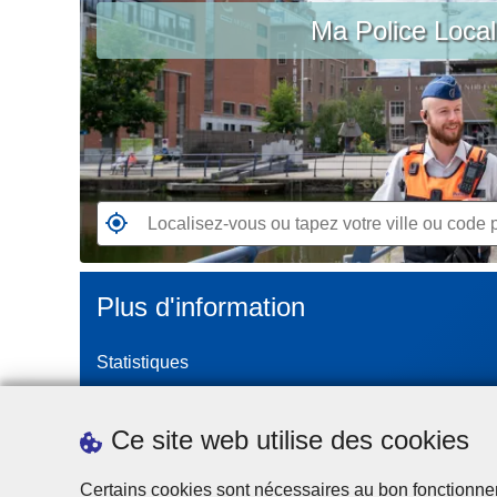
c
Ma Police Loca
vous
i
ou
p
tapez
a
votre
l
ville
ou
code
postal
R
e
n
Plus d'information
d
e
Statistiques
z
-
Police Intégrée
v
Commission Permanente de la Police Locale
Ce site web utilise des cookies
o
Campagnes de communication
u
Certains cookies sont nécessaires au bon fonctionnemen