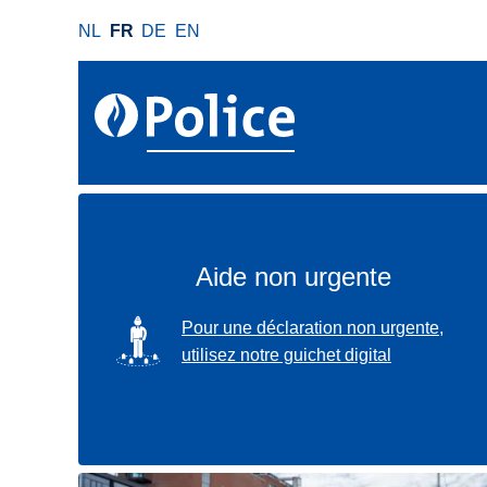
A
NL
FR
DE
EN
l
l
e
r
a
u
c
o
n
Aide non urgente
t
e
SVG
Pour une déclaration non urgente,
n
utilisez notre guichet digital
u
p
r
i
n
Localisez-