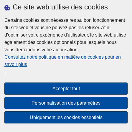
h
o
Ce site web utilise des cookies
d
e
b
a
L
à
Certains cookies sont nécessaires au bon fonctionnement
Plus d'information
n
ir
l
du site web et vous ne pouvez pas les refuser. Afin
s
e
a
d'optimiser votre expérience d'utilisateur, le site web utilise
l
l
Statistiques
p
également des cookies optionnels pour lesquels nous
a
a
Police Intégrée
o
vous demandons votre autorisation.
z
s
li
Commission Permanente de la Police Locale
Consultez notre politique en matière de cookies pour en
o
u
c
savoir plus
n
Campagnes de communication
it
e
.
e
e
?
d
à
Disclaimer
e
p
Accepter tout
Privacy
p
r
o
Cookies
o
Personnalisation des paramètres
l
p
Accessibilité
i
o
Uniquement les cookies essentiels
c
© 2026 Police.be
s
e